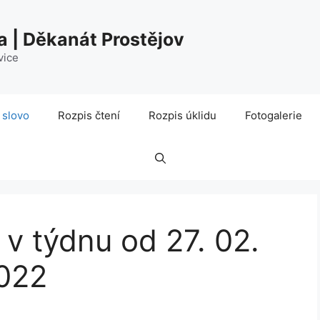
a | Děkanát Prostějov
vice
 slovo
Rozpis čtení
Rozpis úklidu
Fotogalerie
 v týdnu od 27. 02.
2022