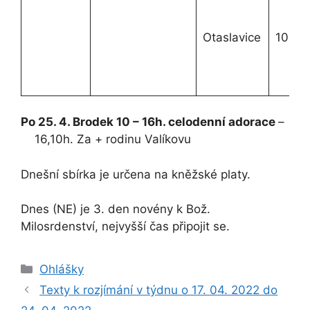
Otaslavice
10.30
Po 25. 4. Brodek 10 – 16h. celodenní adorace
–
16,10h. Za + rodinu Valíkovu
Dnešní sbírka je určena na kněžské platy.
Dnes (NE) je 3. den novény k Bož.
Milosrdenství, nejvyšší čas připojit se.
Rubriky
Ohlášky
Texty k rozjímání v týdnu o 17. 04. 2022 do