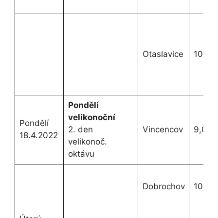
Otaslavice
10,30
Pondělí
velikonoční
Pondělí
2. den
Vincencov
9,00h
18.4.2022
velikonoč.
oktávu
Dobrochov
10,00