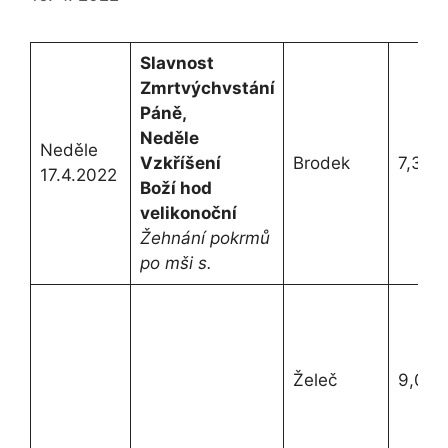
Slavnost
Zmrtvýchvstání
Páně,
Neděle
Neděle
Vzkříšení
Brodek
7,30h.
17.4.2022
Boží hod
velikonoční
Žehnání pokrmů
po mši s.
Želeč
9,00h