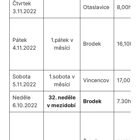
Čtvrtek
Otaslavice
8,00h.
3.11.2022
Pátek
1.pátek v
Brodek
16,10h.
4.11.2022
měsíci
Sobota
1.sobota v
Vincencov
17,00h.
5.11.2022
měsíci
Neděle
32. neděle
Brodek
7.30h
6.10.2022
v mezidobí