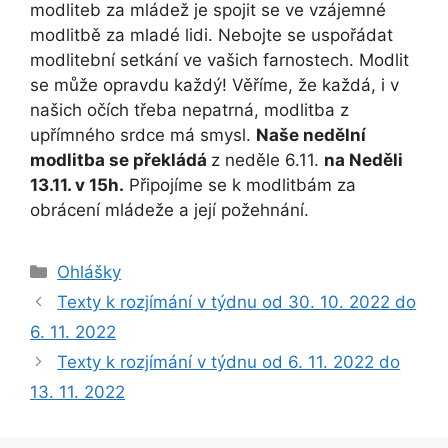
modliteb za mládež je spojit se ve vzájemné
modlitbě za mladé lidi. Nebojte se uspořádat
modlitební setkání ve vašich farnostech. Modlit
se může opravdu každý! Věříme, že každá, i v
našich očích třeba nepatrná, modlitba z
upřímného srdce má smysl.
Naše n
edělní
modlitba se překládá
z neděle 6.11.
na Neděli
13.11. v 15h.
Připojíme se k modlitbám za
obrácení mládeže a její požehnání.
Rubriky
Ohlášky
Texty k rozjímání v týdnu od 30. 10. 2022 do
6. 11. 2022
Texty k rozjímání v týdnu od 6. 11. 2022 do
13. 11. 2022