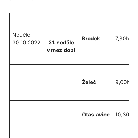
Neděle
Brodek
7,30h.
30.10.2022
31. neděle
v mezidobí
Želeč
9,00h.
Otaslavice
10,30h.