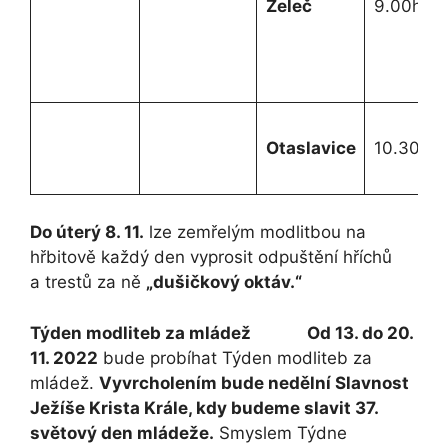
Želeč
9.00h
Otaslavice
10.30h
Do úterý 8. 11.
lze zemřelým modlitbou na
hřbitově každý den vyprosit odpuštění hříchů
a trestů za ně
„dušičkový oktáv.“
Týden modliteb za mládež
Od 13. do 20.
11. 2022
bude probíhat Týden modliteb za
mládež.
Vyvrcholením bude nedělní Slavnost
Ježíše Krista Krále, kdy budeme slavit 37.
světový den mládeže.
Smyslem Týdne