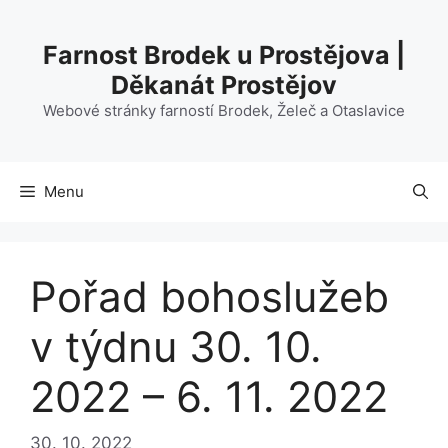
Přeskočit
na
Farnost Brodek u Prostějova |
obsah
Děkanát Prostějov
Webové stránky farností Brodek, Želeč a Otaslavice
Menu
Pořad bohoslužeb
v týdnu 30. 10.
2022 – 6. 11. 2022
30. 10. 2022