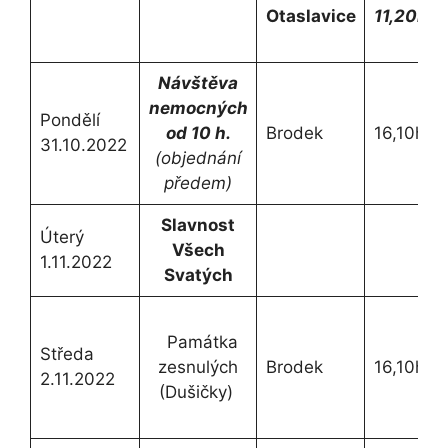
Otaslavice
11,20h.
Návštěva
nemocných
Pondělí
od 10 h.
Brodek
16,10h
31.10.2022
(objednání
předem)
Slavnost
Úterý
Všech
1.11.2022
Svatých
Památka
Středa
zesnulých
Brodek
16,10h.
2.11.2022
(Dušičky)