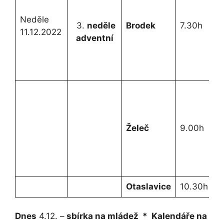
m
Neděle
r
3.
neděle
Brodek
7.30h
11.12.2022
z
adventní
s
ž
r
L
P
Želeč
9.00h
s
V
a
o
Otaslavice
10.30h
Z
Dnes
4.12. –
sbírka na mládež * Kalendáře na