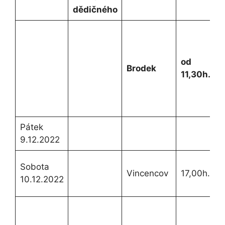
dědičného
B
m
od
Brodek
11,30h.
v
(
Pátek
9.12.2022
N
Sobota
Vincencov
17,00h.
ú
10.12.2022
p
Z
K