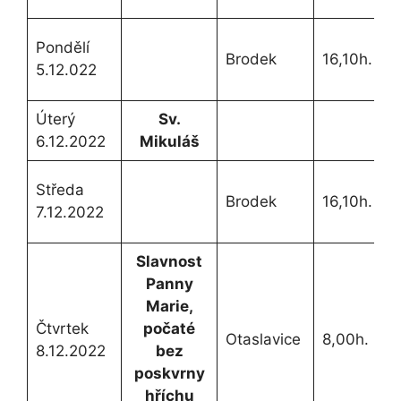
Z
Pondělí
Brodek
16,10h.
5.12.022
s
Úterý
Sv.
6.12.2022
Mikuláš
Středa
Brodek
16,10h.
Z
7.12.2022
S
Slavnost
Panny
Marie,
Čtvrtek
počaté
N
Otaslavice
8,00h.
8.12.2022
bez
c
poskvrny
hříchu