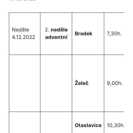
Z
B
Neděle
2.
neděle
Brodek
7,30h.
z
4.12.2022
adventní
ž
r
Z
K
z
Želeč
9,00h.
t
s
M
N
Otaslavice
10,30h.
r
K