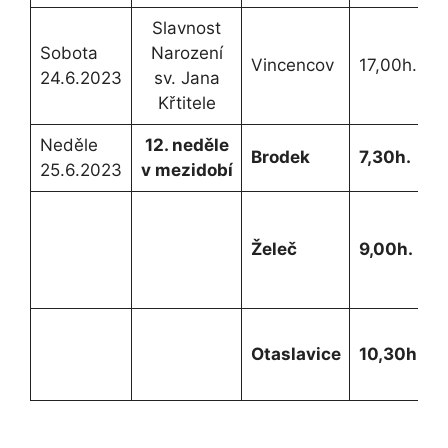
Slavnost
N
Sobota
Narození
Vincencov
17,00h.
24.6.2023
sv. Jana
p
Křtitele
Neděle
12. neděle
Brodek
7,30h.
Z
25.6.2023
v mezidobí
Z
Želeč
9,00h.
Otaslavice
10,30h.
r