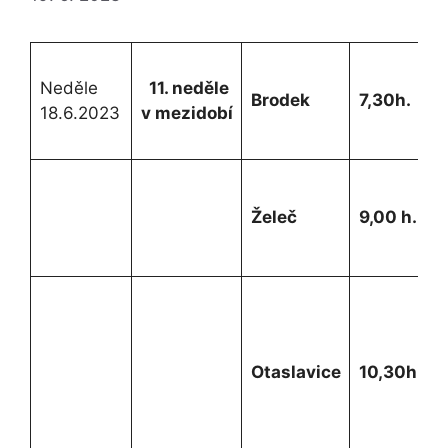
Z
Neděle
11. neděle
F
Brodek
7,30h.
18.6.2023
v mezidobí
r
Z
Želeč
9,00 h.
Z
r
Otaslavice
10,30h.
v
c
a