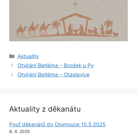
Rubriky
Aktuality
Otvírání Betléma – Brodek u Pv
Otvírání Betléma – Otaslavice
Aktuality z děkanátu
Pouť děkanátů do Olomouce 10.5.2025
8. 4. 2025