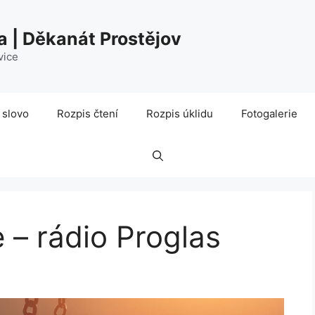
a | Děkanát Prostějov
vice
 slovo
Rozpis čtení
Rozpis úklidu
Fotogalerie
 – rádio Proglas