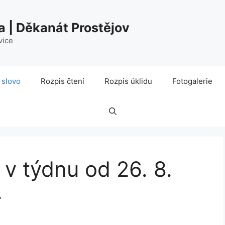
a | Děkanát Prostějov
vice
 slovo
Rozpis čtení
Rozpis úklidu
Fotogalerie
 v týdnu od 26. 8.
4