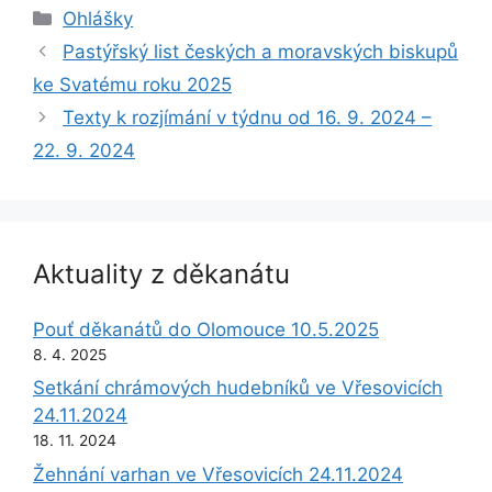
Rubriky
Ohlášky
Pastýřský list českých a moravských biskupů
ke Svatému roku 2025
Texty k rozjímání v týdnu od 16. 9. 2024 –
22. 9. 2024
Aktuality z děkanátu
Pouť děkanátů do Olomouce 10.5.2025
8. 4. 2025
Setkání chrámových hudebníků ve Vřesovicích
24.11.2024
18. 11. 2024
Žehnání varhan ve Vřesovicích 24.11.2024