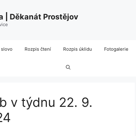
a | Děkanát Prostějov
vice
 slovo
Rozpis čtení
Rozpis úklidu
Fotogalerie
 v týdnu 22. 9.
24