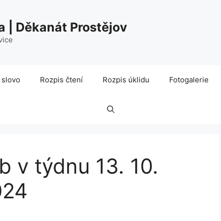
a | Děkanát Prostějov
vice
 slovo
Rozpis čtení
Rozpis úklidu
Fotogalerie
 v týdnu 13. 10.
024