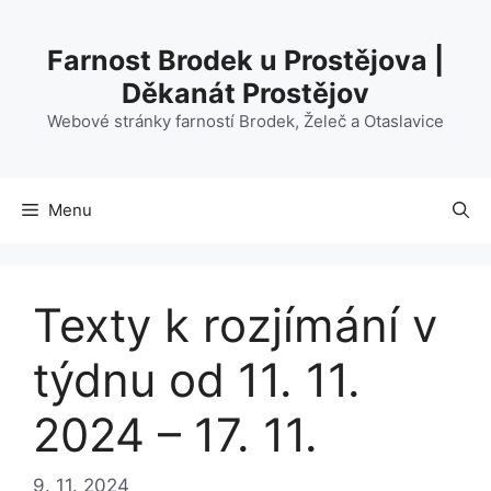
Přeskočit
na
Farnost Brodek u Prostějova |
obsah
Děkanát Prostějov
Webové stránky farností Brodek, Želeč a Otaslavice
Menu
Texty k rozjímání v
týdnu od 11. 11.
2024 – 17. 11.
9. 11. 2024