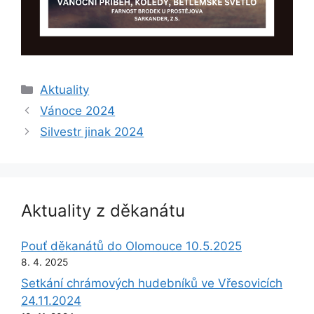
Rubriky
Aktuality
Vánoce 2024
Silvestr jinak 2024
Aktuality z děkanátu
Pouť děkanátů do Olomouce 10.5.2025
8. 4. 2025
Setkání chrámových hudebníků ve Vřesovicích
24.11.2024