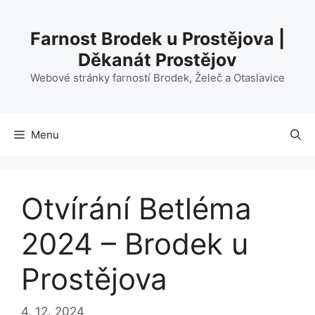
Přeskočit
na
Farnost Brodek u Prostějova |
obsah
Děkanát Prostějov
Webové stránky farností Brodek, Želeč a Otaslavice
Menu
Otvírání Betléma
2024 – Brodek u
Prostějova
4. 12. 2024