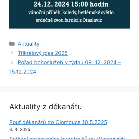
Rubriky
Aktuality
Tříkrálový ples 2025
Pořad bohoslužeb v týdnu 09. 12. 2024 –
15.12.2024
Aktuality z děkanátu
Pouť děkanátů do Olomouce 10.5.2025
8. 4. 2025
Setkání chrámových hudebníků ve Vřesovicích