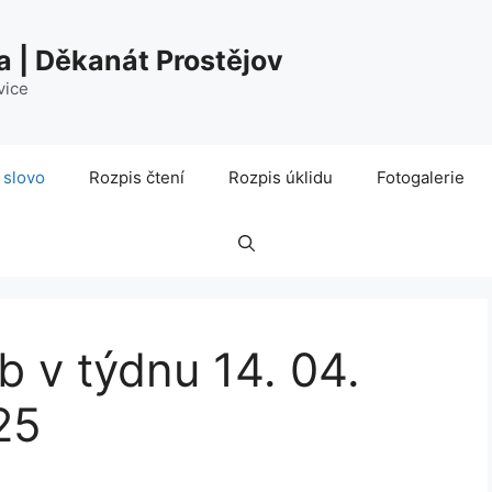
a | Děkanát Prostějov
vice
 slovo
Rozpis čtení
Rozpis úklidu
Fotogalerie
 v týdnu 14. 04.
25