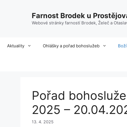
Přeskočit
na
Farnost Brodek u Prostějov
obsah
Webové stránky farností Brodek, Želeč a Otasla
Aktuality
Ohlášky a pořad bohoslužeb
Boží
Pořad bohoslužeb
2025 – 20.04.20
13. 4. 2025