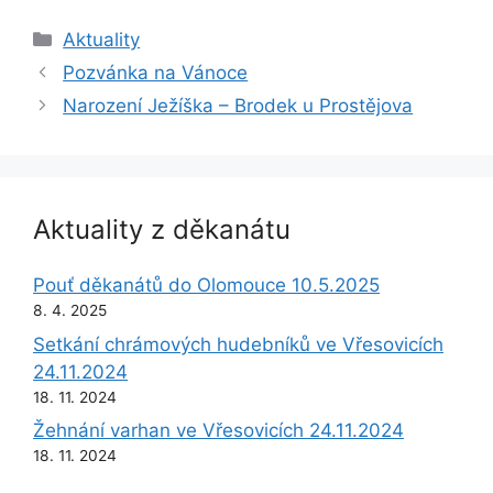
Rubriky
Aktuality
Pozvánka na Vánoce
Narození Ježíška – Brodek u Prostějova
Aktuality z děkanátu
Pouť děkanátů do Olomouce 10.5.2025
8. 4. 2025
Setkání chrámových hudebníků ve Vřesovicích
24.11.2024
18. 11. 2024
Žehnání varhan ve Vřesovicích 24.11.2024
18. 11. 2024