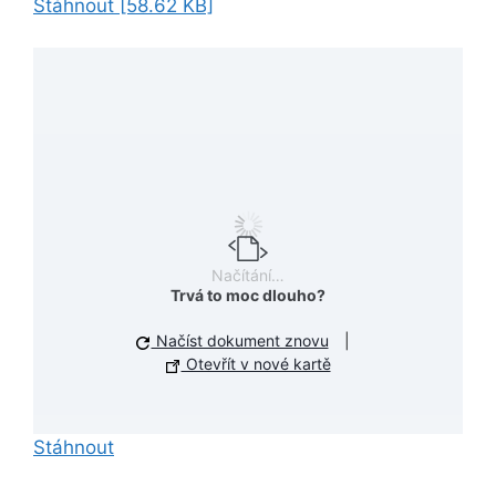
Stáhnout [58.62 KB]
Načítání…
Trvá to moc dlouho?
Načíst dokument znovu
|
Otevřít v nové kartě
Stáhnout