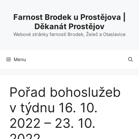
Přeskočit
na
Farnost Brodek u Prostějova |
obsah
Děkanát Prostějov
Webové stránky farností Brodek, Želeč a Otaslavice
Menu
Pořad bohoslužeb
v týdnu 16. 10.
2022 – 23. 10.
2022