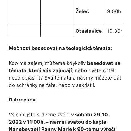
Želeč
9.00h
Otaslavice
10.30h
Možnost besedovat na teologická témata:
Kdo má zájem, můžeme kdykoliv
besedovat na
témata, která vás zajímají
, nebo byste chtěli
něco objasnit? Svá témata a návrhy můžete dát
do schránky na faře, nebo v sakristii.
Dobrochov
:
Všichni jste srdečně zváni
v sobotu 29. 10.
2022 v 11:00h. – na mši svatou do kaple
Nanebevzetí Panny Marie k 90-tému výročí