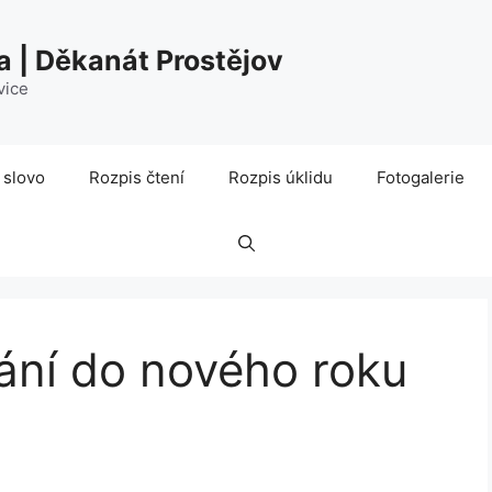
a | Děkanát Prostějov
vice
 slovo
Rozpis čtení
Rozpis úklidu
Fotogalerie
řání do nového roku