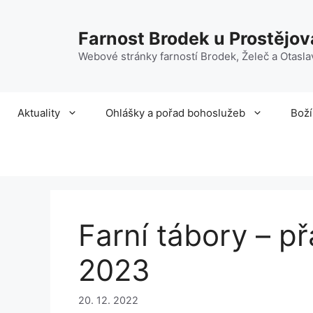
Přeskočit
na
Farnost Brodek u Prostějov
obsah
Webové stránky farností Brodek, Želeč a Otasla
Aktuality
Ohlášky a pořad bohoslužeb
Boží
Farní tábory – p
2023
20. 12. 2022