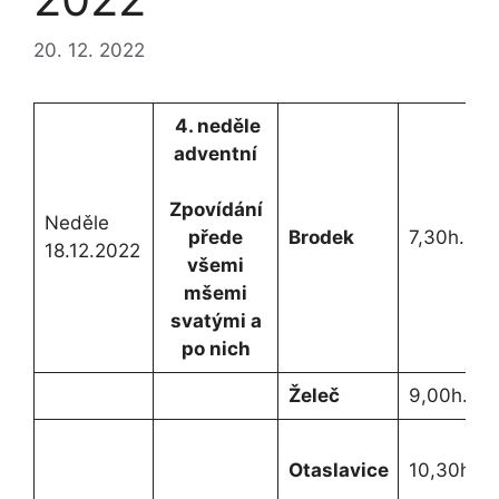
20. 12. 2022
4. neděle
adventní
Zpovídání
Neděle
přede
Brodek
7,30h.
18.12.2022
všemi
mšemi
svatými a
po nich
Želeč
9,00h.
Otaslavice
10,30h.