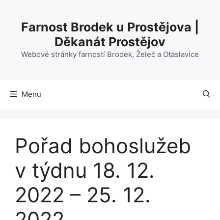
Přeskočit
na
Farnost Brodek u Prostějova |
obsah
Děkanát Prostějov
Webové stránky farností Brodek, Želeč a Otaslavice
Menu
Pořad bohoslužeb
v týdnu 18. 12.
2022 – 25. 12.
2022