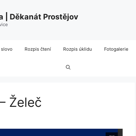
a | Děkanát Prostějov
vice
 slovo
Rozpis čtení
Rozpis úklidu
Fotogalerie
– Želeč