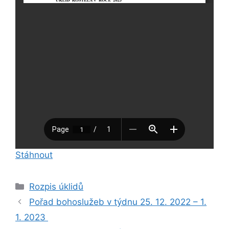
Stáhnout
Rubriky
Rozpis úklidů
Pořad bohoslužeb v týdnu 25. 12. 2022 – 1.
1. 2023