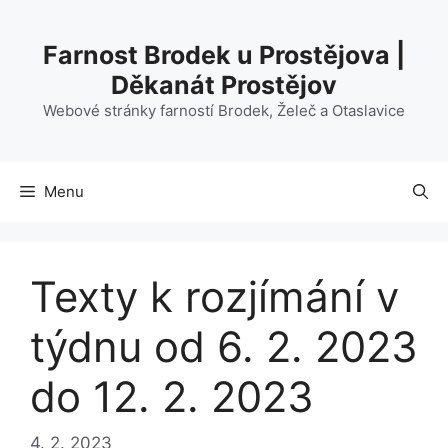
Přeskočit
na
Farnost Brodek u Prostějova |
obsah
Děkanát Prostějov
Webové stránky farností Brodek, Želeč a Otaslavice
Menu
Texty k rozjímání v
týdnu od 6. 2. 2023
do 12. 2. 2023
4. 2. 2023