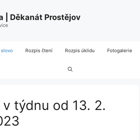
a | Děkanát Prostějov
vice
 slovo
Rozpis čtení
Rozpis úklidu
Fotogalerie
 v týdnu od 13. 2.
023