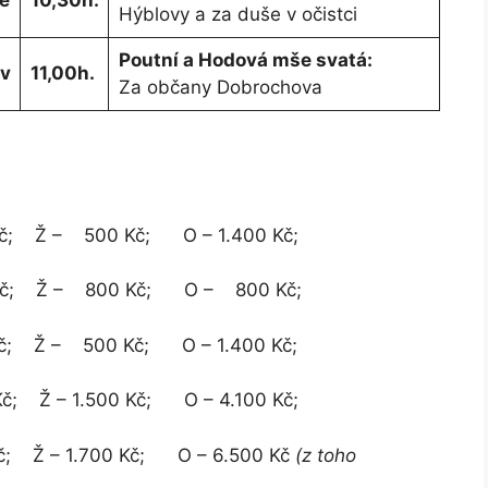
e
10,30h.
Hýblovy a za duše v očistci
Poutní a Hodová mše svatá:
v
11,00h.
Za občany Dobrochova
 500 Kč; O – 1.400 Kč;
– 800 Kč; O – 800 Kč;
 500 Kč; O – 1.400 Kč;
; Ž – 1.500 Kč; O – 4.100 Kč;
 Kč; Ž – 1.700 Kč; O – 6.500 Kč
(z toho