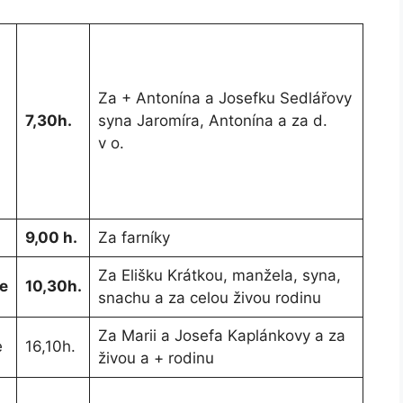
Za + Antonína a Josefku Sedlářovy
7,30h.
syna Jaromíra, Antonína a za d.
v o.
9,00 h.
Za farníky
Za Elišku Krátkou, manžela, syna,
e
10,30h.
snachu a za celou živou rodinu
Za Marii a Josefa Kaplánkovy a za
e
16,10h.
živou a + rodinu