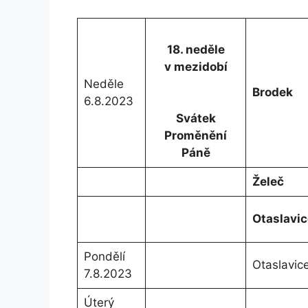
18. neděle
v mezidobí
Neděle
Brodek
6.8.2023
Svátek
Proměnění
Páně
Želeč
Otaslavic
Pondělí
Otaslavic
7.8.2023
Úterý