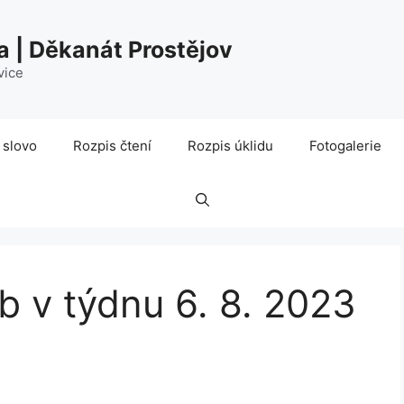
a | Děkanát Prostějov
vice
 slovo
Rozpis čtení
Rozpis úklidu
Fotogalerie
 v týdnu 6. 8. 2023