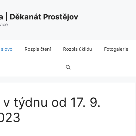
a | Děkanát Prostějov
vice
 slovo
Rozpis čtení
Rozpis úklidu
Fotogalerie
 v týdnu od 17. 9.
2023