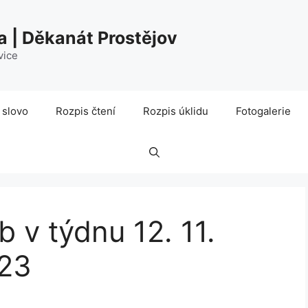
a | Děkanát Prostějov
vice
 slovo
Rozpis čtení
Rozpis úklidu
Fotogalerie
 v týdnu 12. 11.
023