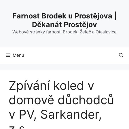
Přeskočit
na
Farnost Brodek u Prostějova |
obsah
Děkanát Prostějov
Webové stránky farností Brodek, Želeč a Otaslavice
Menu
Zpívání koled v
domově důchodců
v PV, Sarkander,
z.s.