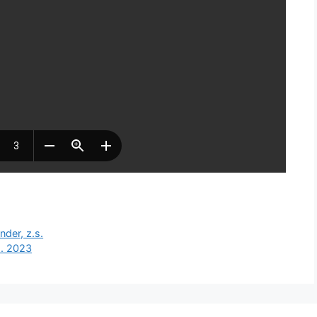
der, z.s.
2. 2023