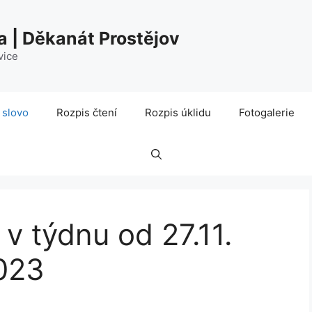
a | Děkanát Prostějov
vice
 slovo
Rozpis čtení
Rozpis úklidu
Fotogalerie
 v týdnu od 27.11.
2023