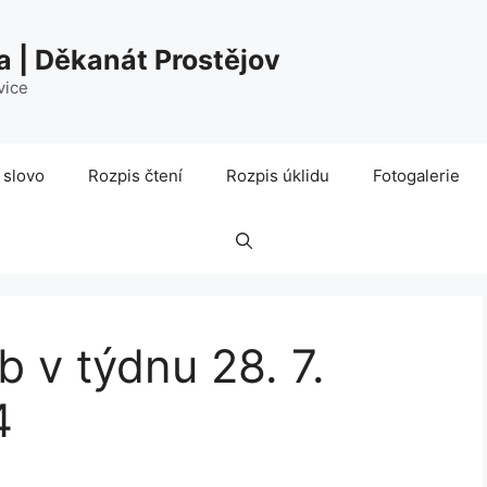
a | Děkanát Prostějov
vice
 slovo
Rozpis čtení
Rozpis úklidu
Fotogalerie
 v týdnu 28. 7.
4