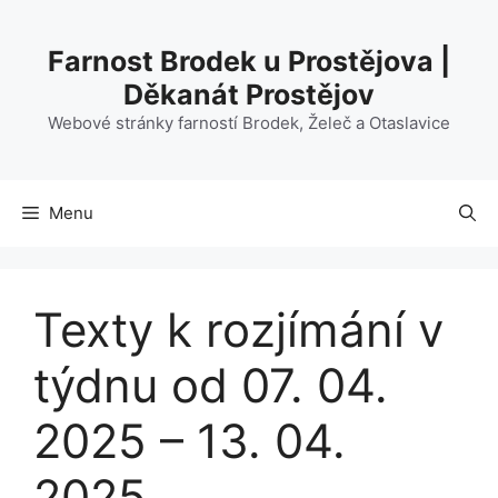
Přeskočit
na
Farnost Brodek u Prostějova |
obsah
Děkanát Prostějov
Webové stránky farností Brodek, Želeč a Otaslavice
Menu
Texty k rozjímání v
týdnu od 07. 04.
2025 – 13. 04.
2025