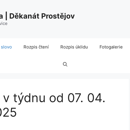
a | Děkanát Prostějov
vice
 slovo
Rozpis čtení
Rozpis úklidu
Fotogalerie
 v týdnu od 07. 04.
025