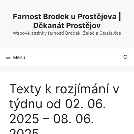
Přeskočit
na
Farnost Brodek u Prostějova |
obsah
Děkanát Prostějov
Webové stránky farností Brodek, Želeč a Otaslavice
Menu
Texty k rozjímání v
týdnu od 02. 06.
2025 – 08. 06.
2025