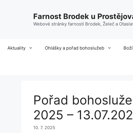
Přeskočit
na
Farnost Brodek u Prostějov
obsah
Webové stránky farností Brodek, Želeč a Otasla
Aktuality
Ohlášky a pořad bohoslužeb
Boží
Pořad bohoslužeb
2025 – 13.07.20
10. 7. 2025