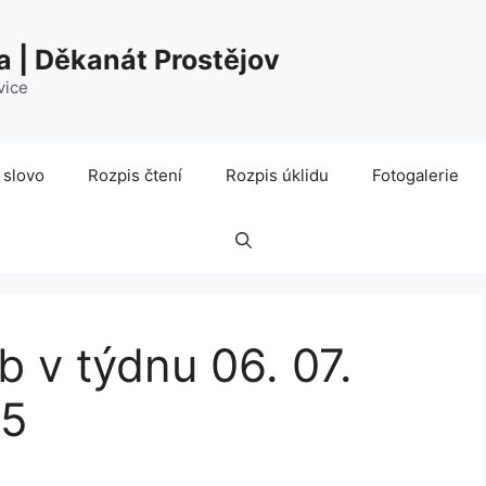
a | Děkanát Prostějov
vice
 slovo
Rozpis čtení
Rozpis úklidu
Fotogalerie
 v týdnu 06. 07.
25