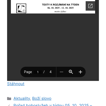
Stáhnout
Rubriky
Aktuality
,
Boží slovo
Pořad bohoslužeb v týdnu 05. 10. 2025 –