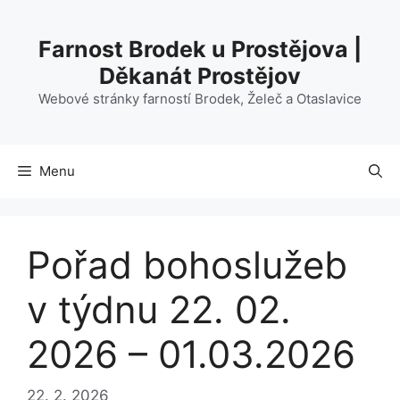
Přeskočit
na
Farnost Brodek u Prostějova |
obsah
Děkanát Prostějov
Webové stránky farností Brodek, Želeč a Otaslavice
Menu
Pořad bohoslužeb
v týdnu 22. 02.
2026 – 01.03.2026
22. 2. 2026