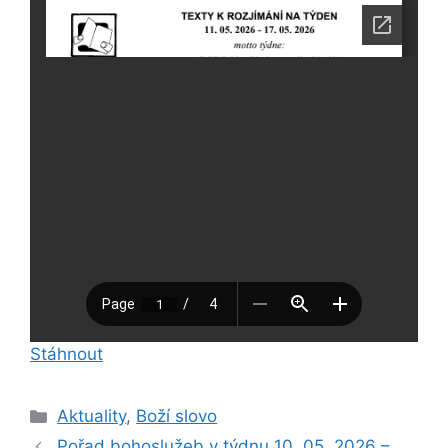
Stáhnout
Rubriky
Aktuality
,
Boží slovo
Pořad bohoslužeb v týdnu 10. 05. 2026 –