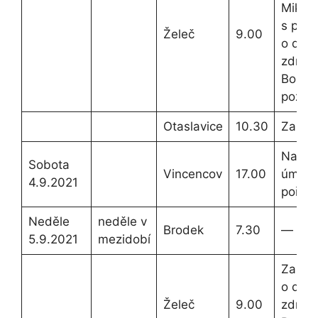
Mikuš
s pro
Želeč
9.00
o dar
zdraví
Boží
požeh
Otaslavice
10.30
Za far
Na mís
Sobota
Vincencov
17.00
úmysl 
4.9.2021
pořadí
Neděle
neděle v
Brodek
7.30
—
5.9.2021
mezidobí
Za far
o dar
Želeč
9.00
zdraví