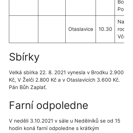
Boží
Požeh
Na úm
Otaslavice
10.30
rodiny
Včelk
Sbírky
Velká sbírka 22. 8. 2021 vynesla v Brodku 2.900
Kč, V Želči 2.800 Kč a v Otaslavicích 3.600 Kč.
Pán Bůh Zaplať.
Farní odpoledne
V neděli 3.10.2021 v sále u Nedělníků se od 15
hodin koná farní odpoledne s krátkým