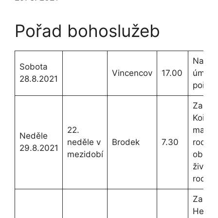
Pořad bohoslužeb
Na mís
Sobota
Vincencov
17.00
úmysl 
28.8.2021
pořadí
Za + M
Kořínk
22.
manže
Neděle
neděle v
Brodek
7.30
rodiče
29.8.2021
mezidobí
obou s
živ. a 
rodinu
Za
Hedvi