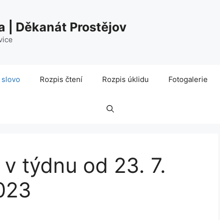
a | Děkanát Prostějov
vice
 slovo
Rozpis čtení
Rozpis úklidu
Fotogalerie
 v týdnu od 23. 7.
2023