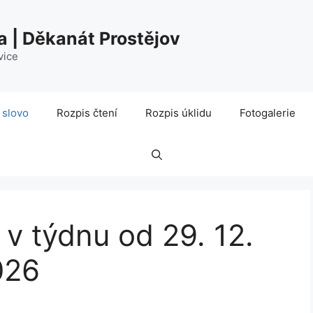
a | Děkanát Prostějov
vice
 slovo
Rozpis čtení
Rozpis úklidu
Fotogalerie
 v týdnu od 29. 12.
026